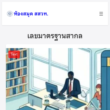
ข้าม
ไป
ห้องสมุด สสวท.
ยัง
เนื้อหา
เลขมาตรฐานสากล
Text