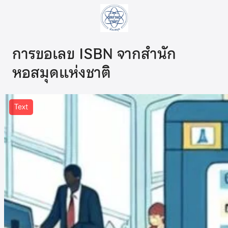
ข้าม
ไป
ยัง
เนื้อหา
การขอเลข ISBN จากสำนัก
หอสมุดแห่งชาติ
Text